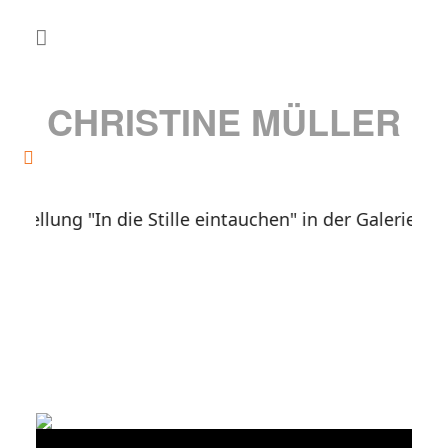
CHRISTINE MÜLLER
stellung "In die Stille eintauchen" in der Galerie Ba
"Meine Bilder entspringen
einer unerschöpflichen
Quelle"