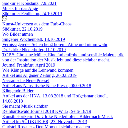
Südkurier Konstanz, 7.9.2021
Musik für das Auge
Südkurier Feuilleton, 24.10.2019

Kunst-Universen aus dem Farb-Chaos
Südkurier, 22.10.2019
Wo Bilder atmen
Singener Wochenblatt, 13.10.2019
Vernissagerede: Sehen heißt hören - Atme und nimm wahr
Dr. Ulrike Niederhofer, 11.10.2019
TOP 5: Christine Müller, Eine farbenfrohe und sensible Malerei, die
von der Inspiration der Musik lebt und diese sichtbar macht.
Journal Frankfurt, April 2019
Wie Klänge auf die Leinwand kommen
Artikel aus Allgäuer Zeitung, 26.02.2019
Nassauische Neue Presse!
Artikel aus Nausatische Neue Presse, 06.09.2018
Klingende Bilder
Artikel aus der HNA, 13.08.2018 und Hofgeismar aktuell,
14.08.2018
Sie macht Musik sichtbar
Reinhardswald Journal 2018 KW 12, Seite 18/19
Kunsthistorikerin Dr. Ulrike Niederhofer - Bilder nach Musik
Artikel im SÜDKURIER, 23. November 2013
Christel Rossner - Den Moment sichtbar machen