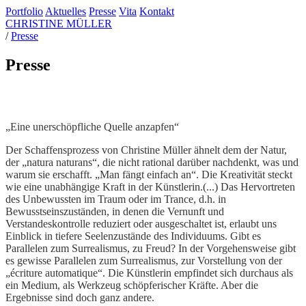
Portfolio
Aktuelles
Presse
Vita
Kontakt
CHRISTINE MÜLLER
/
Presse
Presse
„Eine unerschöpfliche Quelle anzapfen“
Der Schaffensprozess von Christine Müller ähnelt dem der Natur,
der „natura naturans“, die nicht rational darüber nachdenkt, was und
warum sie erschafft. „Man fängt einfach an“. Die Kreativität steckt
wie eine unabhängige Kraft in der Künstlerin.(...) Das Hervortreten
des Unbewussten im Traum oder im Trance, d.h. in
Bewusstseinszuständen, in denen die Vernunft und
Verstandeskontrolle reduziert oder ausgeschaltet ist, erlaubt uns
Einblick in tiefere Seelenzustände des Individuums. Gibt es
Parallelen zum Surrealismus, zu Freud? In der Vorgehensweise gibt
es gewisse Parallelen zum Surrealismus, zur Vorstellung von der
„écriture automatique“. Die Künstlerin empfindet sich durchaus als
ein Medium, als Werkzeug schöpferischer Kräfte. Aber die
Ergebnisse sind doch ganz andere.